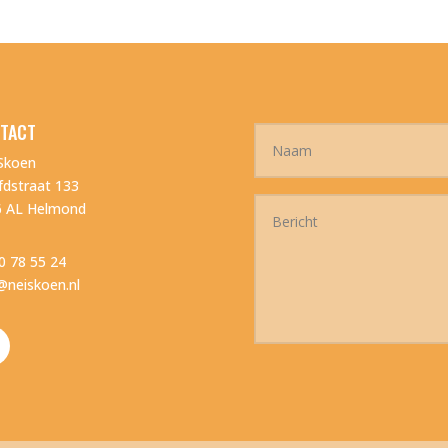
TACT
Skoen
dstraat 133
6 AL Helmond
0 78 55 24
@neiskoen.nl