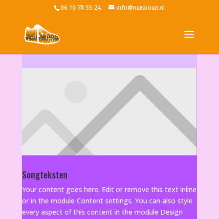
06 10 78 55 24
info@neiskoen.nl
Songteksten
Your content goes here. Edit or remove this text inline
or in the module Content settings. You can also style
every aspect of this content in the module Design