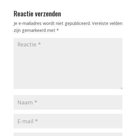
e
l
n
b
Reactie verzenden
o
Je e-mailadres wordt niet gepubliceerd.
Vereiste velden
o
zijn gemarkeerd met
*
k