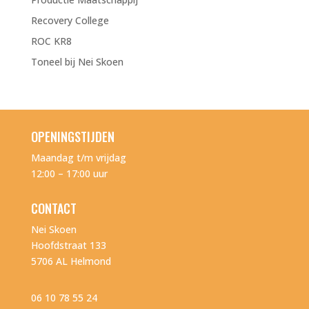
Recovery College
ROC KR8
Toneel bij Nei Skoen
OPENINGSTIJDEN
Maandag t/m vrijdag
12:00 – 17:00 uur
CONTACT
Nei Skoen
Hoofdstraat 133
5706 AL Helmond
06 10 78 55 24