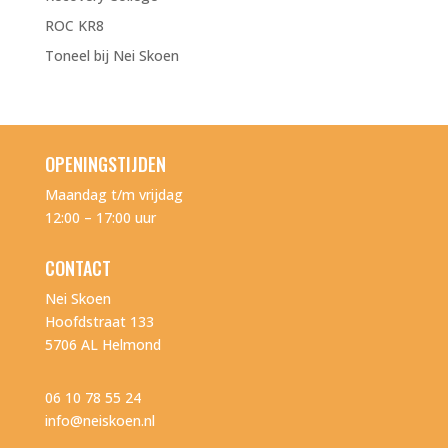
ROC KR8
Toneel bij Nei Skoen
OPENINGSTIJDEN
Maandag t/m vrijdag
12:00 – 17:00 uur
CONTACT
Nei Skoen
Hoofdstraat 133
5706 AL Helmond
06 10 78 55 24
info@neiskoen.nl