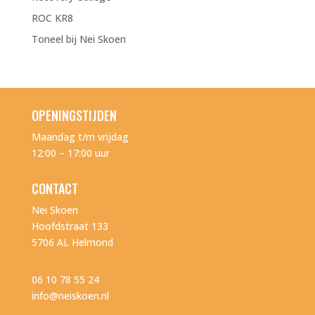
ROC KR8
Toneel bij Nei Skoen
OPENINGSTIJDEN
Maandag t/m vrijdag
12:00 – 17:00 uur
CONTACT
Nei Skoen
Hoofdstraat 133
5706 AL Helmond
06 10 78 55 24
info@neiskoen.nl