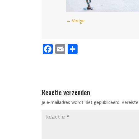
←
Vorige
F
E
D
a
m
el
c
ai
e
e
l
n
b
Reactie verzenden
o
Je e-mailadres wordt niet gepubliceerd.
Vereist
o
k