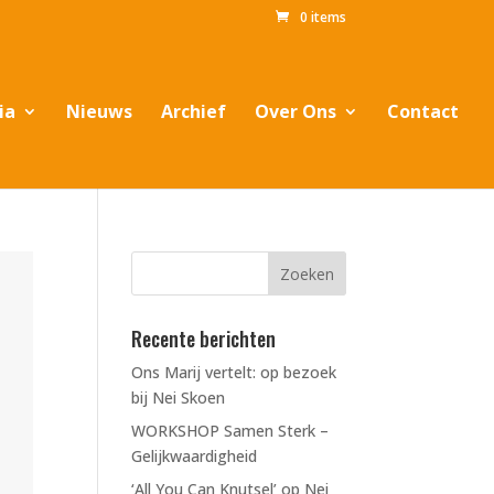
0 items
ia
Nieuws
Archief
Over Ons
Contact
Recente berichten
Ons Marij vertelt: op bezoek
bij Nei Skoen
WORKSHOP Samen Sterk –
Gelijkwaardigheid
‘All You Can Knutsel’ op Nei