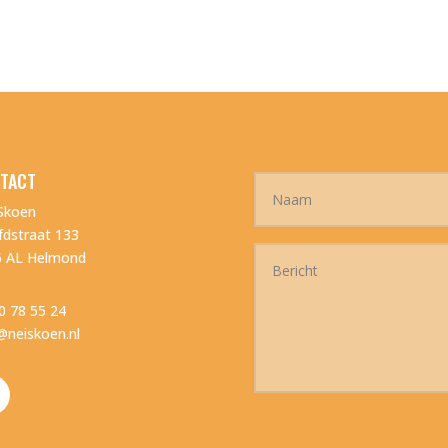
TACT
Skoen
dstraat 133
6 AL Helmond
0 78 55 24
@neiskoen.nl